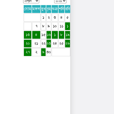
সোম
মঙ্গল
বুধ
বৃহ
শুক্র
শনি
রবি
১
২
৩
৪
৫
৭
৮
৯
১০
১১
১
১৩
৪
১৫
১৬
১
৮
১৯
২০
২১
২২
২৩
২৪
২৫
২৬
২৭
২
৯
৩০