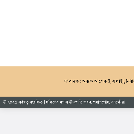
সম্পাদক : অধ্যক্ষ আশেক ই এলাহী, নির্বা
© ২০২৫ সর্বস্বত্ব সংরক্ষিত | দক্ষিণের মশাল © প্রগতি ভবন, পলাশপোল, সাতক্ষীরা