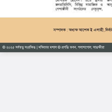
সম্পাদক : অধ্যক্ষ আশেক ই এলাহী, নির্বা
© ২০২৫ সর্বস্বত্ব সংরক্ষিত | দক্ষিণের মশাল © প্রগতি ভবন, পলাশপোল, সাতক্ষীরা