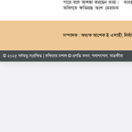
সম্পাদক : অধ্যক্ষ আশেক ই এলাহী, নির্বা
© ২০২৫ সর্বস্বত্ব সংরক্ষিত | দক্ষিণের মশাল © প্রগতি ভবন, পলাশপোল, সাতক্ষীরা