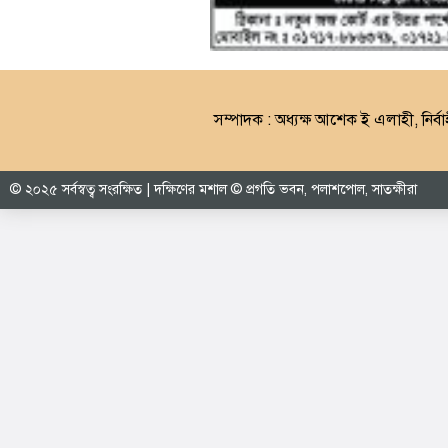
সম্পাদক : অধ্যক্ষ আশেক ই এলাহী, নির্বা
© ২০২৫ সর্বস্বত্ব সংরক্ষিত | দক্ষিণের মশাল © প্রগতি ভবন, পলাশপোল, সাতক্ষীরা