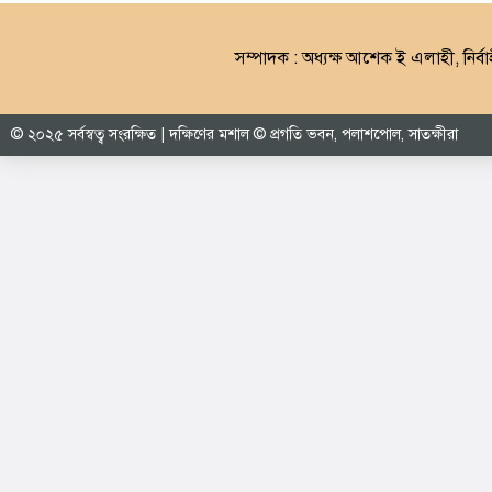
সম্পাদক : অধ্যক্ষ আশেক ই এলাহী, নির্বা
© ২০২৫ সর্বস্বত্ব সংরক্ষিত | দক্ষিণের মশাল © প্রগতি ভবন, পলাশপোল, সাতক্ষীরা