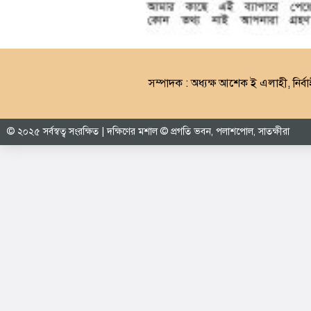
সম্পাদক : অধ্যক্ষ আশেক ই এলাহী, নির্বা
© ২০২৫ সর্বস্বত্ব সংরক্ষিত | দক্ষিণের মশাল © প্রগতি ভবন, পলাশপোল, সাতক্ষীরা