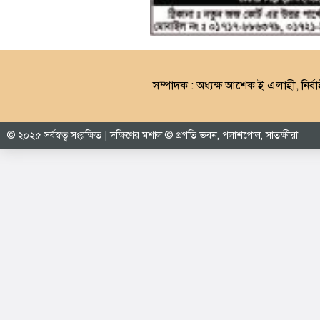
সম্পাদক : অধ্যক্ষ আশেক ই এলাহী, নির্বা
© ২০২৫ সর্বস্বত্ব সংরক্ষিত | দক্ষিণের মশাল © প্রগতি ভবন, পলাশপোল, সাতক্ষীরা