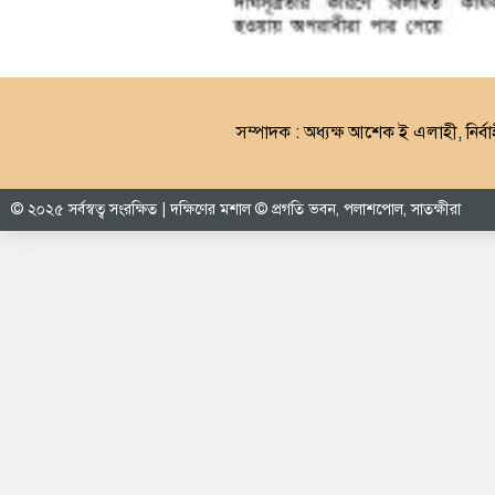
সম্পাদক : অধ্যক্ষ আশেক ই এলাহী, নির্বা
© ২০২৫ সর্বস্বত্ব সংরক্ষিত | দক্ষিণের মশাল © প্রগতি ভবন, পলাশপোল, সাতক্ষীরা