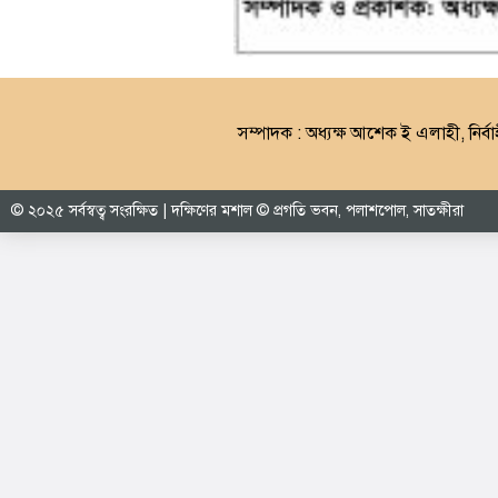
সম্পাদক : অধ্যক্ষ আশেক ই এলাহী, নির্বা
© ২০২৫ সর্বস্বত্ব সংরক্ষিত | দক্ষিণের মশাল © প্রগতি ভবন, পলাশপোল, সাতক্ষীরা