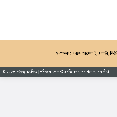
সম্পাদক : অধ্যক্ষ আশেক ই এলাহী, নির্বা
© ২০২৫ সর্বস্বত্ব সংরক্ষিত | দক্ষিণের মশাল © প্রগতি ভবন, পলাশপোল, সাতক্ষীরা