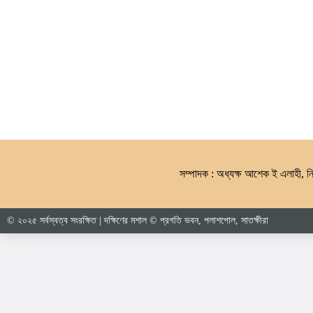
সম্পাদক : অধ্যক্ষ আশেক ই এলাহী, নির্
© ২০২৫ সর্বস্বত্ব সংরক্ষিত | দক্ষিণের মশাল © প্রগতি ভবন, পলাশপোল, সাতক্ষীরা